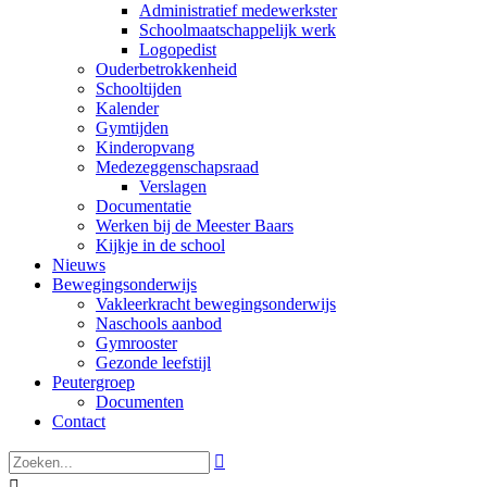
Administratief medewerkster
Schoolmaatschappelijk werk
Logopedist
Ouderbetrokkenheid
Schooltijden
Kalender
Gymtijden
Kinderopvang
Medezeggenschapsraad
Verslagen
Documentatie
Werken bij de Meester Baars
Kijkje in de school
Nieuws
Bewegingsonderwijs
Vakleerkracht bewegingsonderwijs
Naschools aanbod
Gymrooster
Gezonde leefstijl
Peutergroep
Documenten
Contact

