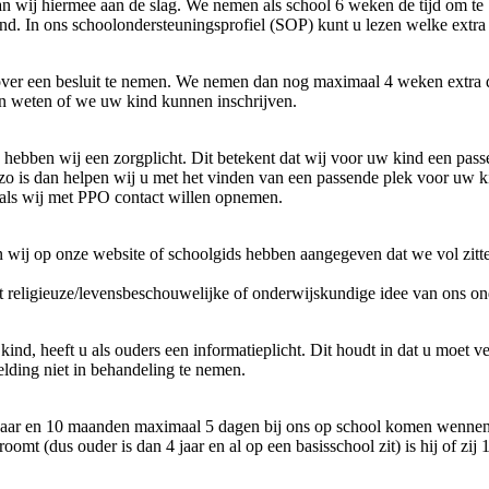
n wij hiermee aan de slag. We nemen als school 6 weken de tijd om te
kind. In ons schoolondersteuningsprofiel (SOP) kunt u lezen welke ext
ver een besluit te nemen. We nemen dan nog maximaal 4 weken extra de 
en weten of we uw kind kunnen inschrijven.
, hebben wij een zorgplicht. Dit betekent dat wij voor uw kind een pas
et zo is dan helpen wij u met het vinden van een passende plek voor u
u als wij met PPO contact willen opnemen.
n wij op onze website of schoolgids hebben aangegeven dat we vol zitt
et religieuze/levensbeschouwelijke of onderwijskundige idee van ons ond
d, heeft u als ouders een informatieplicht. Dit houdt in dat u moet ve
lding niet in behandeling te nemen.
 jaar en 10 maanden maximaal 5 dagen bij ons op school komen wennen
oomt (dus ouder is dan 4 jaar en al op een basisschool zit) is hij of z