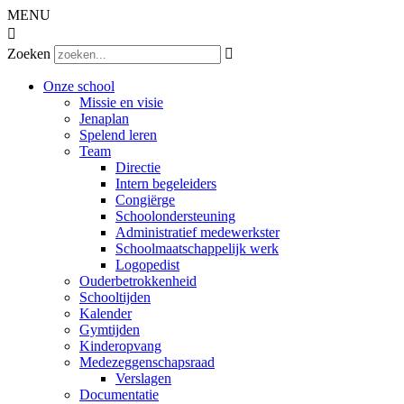
MENU

Zoeken

Onze school
Missie en visie
Jenaplan
Spelend leren
Team
Directie
Intern begeleiders
Congiërge
Schoolondersteuning
Administratief medewerkster
Schoolmaatschappelijk werk
Logopedist
Ouderbetrokkenheid
Schooltijden
Kalender
Gymtijden
Kinderopvang
Medezeggenschapsraad
Verslagen
Documentatie