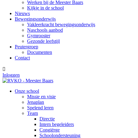
Werken bij de Meester Baars
Kijkje in de school
Nieuws
Bewegingsonderwijs
Vakleerkracht bewegingsonderwijs
Naschools aanbod
Gymrooster
Gezonde leefstijl
Peutergroep
Documenten
Contact

Inloggen
Onze school
Missie en visie
Jenaplan
Spelend leren
Team
Directie
Intern begeleiders
Congiërge
Schoolondersteuning