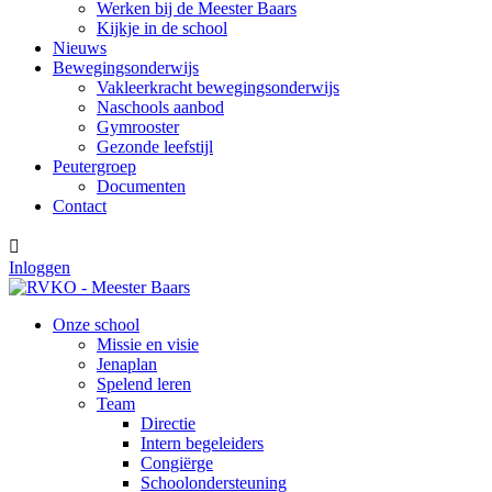
Werken bij de Meester Baars
Kijkje in de school
Nieuws
Bewegingsonderwijs
Vakleerkracht bewegingsonderwijs
Naschools aanbod
Gymrooster
Gezonde leefstijl
Peutergroep
Documenten
Contact

Inloggen
Onze school
Missie en visie
Jenaplan
Spelend leren
Team
Directie
Intern begeleiders
Congiërge
Schoolondersteuning