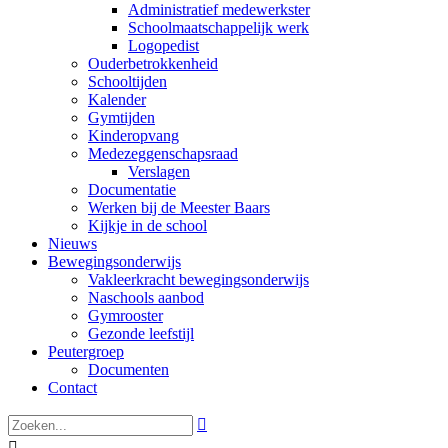
Administratief medewerkster
Schoolmaatschappelijk werk
Logopedist
Ouderbetrokkenheid
Schooltijden
Kalender
Gymtijden
Kinderopvang
Medezeggenschapsraad
Verslagen
Documentatie
Werken bij de Meester Baars
Kijkje in de school
Nieuws
Bewegingsonderwijs
Vakleerkracht bewegingsonderwijs
Naschools aanbod
Gymrooster
Gezonde leefstijl
Peutergroep
Documenten
Contact

