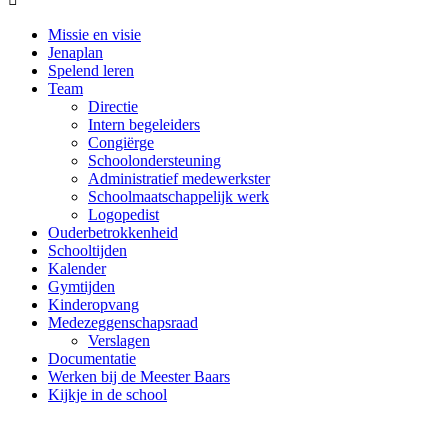
Missie en visie
Jenaplan
Spelend leren
Team
Directie
Intern begeleiders
Congiërge
Schoolondersteuning
Administratief medewerkster
Schoolmaatschappelijk werk
Logopedist
Ouderbetrokkenheid
Schooltijden
Kalender
Gymtijden
Kinderopvang
Medezeggenschapsraad
Verslagen
Documentatie
Werken bij de Meester Baars
Kijkje in de school