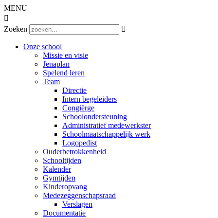
MENU

Zoeken

Onze school
Missie en visie
Jenaplan
Spelend leren
Team
Directie
Intern begeleiders
Congiërge
Schoolondersteuning
Administratief medewerkster
Schoolmaatschappelijk werk
Logopedist
Ouderbetrokkenheid
Schooltijden
Kalender
Gymtijden
Kinderopvang
Medezeggenschapsraad
Verslagen
Documentatie