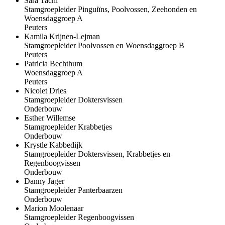
Sara Tachi
Stamgroepleider Pinguiïns, Poolvossen, Zeehonden en
Woensdaggroep A
Peuters
Kamila Krijnen-Lejman
Stamgroepleider Poolvossen en Woensdaggroep B
Peuters
Patricia Bechthum
Woensdaggroep A
Peuters
Nicolet Dries
Stamgroepleider Doktersvissen
Onderbouw
Esther Willemse
Stamgroepleider Krabbetjes
Onderbouw
Krystle Kabbedijk
Stamgroepleider Doktersvissen, Krabbetjes en
Regenboogvissen
Onderbouw
Danny Jager
Stamgroepleider Panterbaarzen
Onderbouw
Marion Moolenaar
Stamgroepleider Regenboogvissen