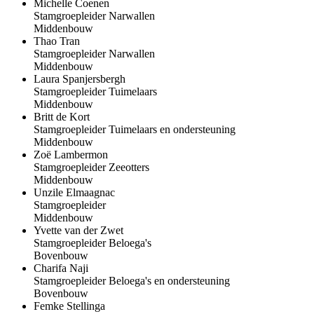
Michelle Coenen
Stamgroepleider Narwallen
Middenbouw
Thao Tran
Stamgroepleider Narwallen
Middenbouw
Laura Spanjersbergh
Stamgroepleider Tuimelaars
Middenbouw
Britt de Kort
Stamgroepleider Tuimelaars en ondersteuning
Middenbouw
Zoë Lambermon
Stamgroepleider Zeeotters
Middenbouw
Unzile Elmaagnac
Stamgroepleider
Middenbouw
Yvette van der Zwet
Stamgroepleider Beloega's
Bovenbouw
Charifa Naji
Stamgroepleider Beloega's en ondersteuning
Bovenbouw
Femke Stellinga