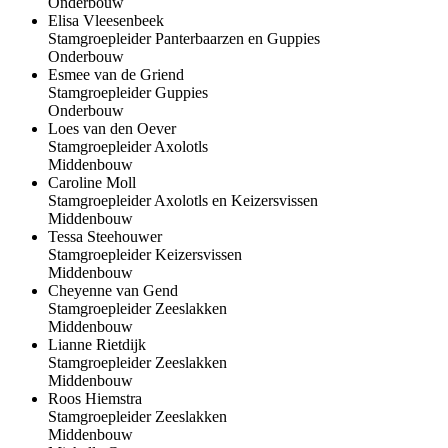
Onderbouw
Elisa Vleesenbeek
Stamgroepleider Panterbaarzen en Guppies
Onderbouw
Esmee van de Griend
Stamgroepleider Guppies
Onderbouw
Loes van den Oever
Stamgroepleider Axolotls
Middenbouw
Caroline Moll
Stamgroepleider Axolotls en Keizersvissen
Middenbouw
Tessa Steehouwer
Stamgroepleider Keizersvissen
Middenbouw
Cheyenne van Gend
Stamgroepleider Zeeslakken
Middenbouw
Lianne Rietdijk
Stamgroepleider Zeeslakken
Middenbouw
Roos Hiemstra
Stamgroepleider Zeeslakken
Middenbouw