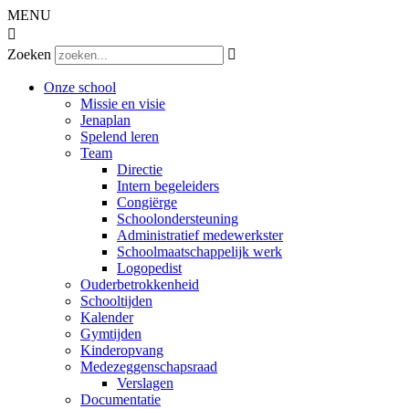
MENU

Zoeken

Onze school
Missie en visie
Jenaplan
Spelend leren
Team
Directie
Intern begeleiders
Congiërge
Schoolondersteuning
Administratief medewerkster
Schoolmaatschappelijk werk
Logopedist
Ouderbetrokkenheid
Schooltijden
Kalender
Gymtijden
Kinderopvang
Medezeggenschapsraad
Verslagen
Documentatie