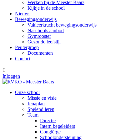
Werken bij de Meester Baars
Kijkje in de school
Nieuws
Bewegingsonderwijs
Vakleerkracht bewegingsonderwijs
Naschools aanbod
Gymrooster
Gezonde leefstijl
Peutergroep
Documenten
Contact

Inloggen
Onze school
Missie en visie
Jenaplan
Spelend leren
Team
Directie
Intern begeleiders
Congiërge
Schoolondersteuning