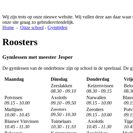
Wij zijn trots op onze nieuwe website. Wij vullen deze aan daar waar
onze site graag zo gebruiksvriendelijk.
Home
-
Onze school
-
Gymtijden
Roosters
Gymlessen met meester Jesper
De gymlessen van de onderbouw zijn op school in de speelzaal. De 
Maandag
Dinsdag
Donderdag
Vrij
Zeeslakken
Keizersvissen
Belo
08.30 - 09.10
08.30 - 09.15
08.30
Potvissen
Axolotls
Narwallen
Blau
09.15 - 10.00
09.10 - 09.50
09.15 - 10.00
09.15
Marlijnen
Zeeotters
Potv
Zeeotters
09.50 - 10.30
10.00 - 10.45
09.15 - 10.00
09.15
Blauwe Vinvissen
Tuimelaars
Axolotls
Tijge
10.45 - 11.30
10.30 - 11.10
10.45 - 11.30
10.45