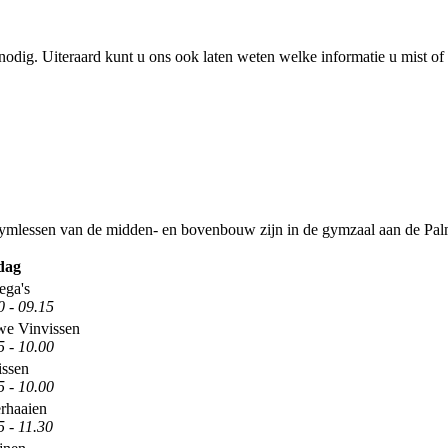
 nodig. Uiteraard kunt u ons ook laten weten welke informatie u mist o
gymlessen van de midden- en bovenbouw zijn in de gymzaal aan de Pal
dag
ega's
 - 09.15
we Vinvissen
 - 10.00
issen
 - 10.00
rhaaien
 - 11.30