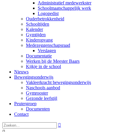
Administratief medewerkster
Schoolmaatschappelijk werk
Logopedist
Ouderbetrokkenheid
Schooltijden
Kalender
Gymtijden
Kinderopvang
Medezeggenschapsraad
Verslagen
Documentatie
Werken bij de Meester Baars
Kijkje in de school
Nieuws
Bewegingsonderwijs
Vakleerkracht bewegingsonderwijs
Naschools aanbod
Gymrooster
Gezonde leefstijl
Peutergroep
Documenten
Contact

