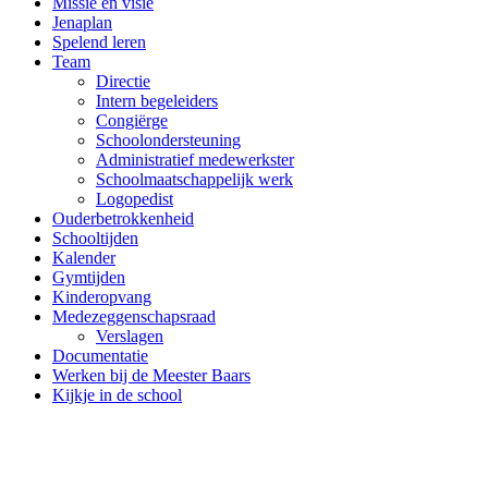
Missie en visie
Jenaplan
Spelend leren
Team
Directie
Intern begeleiders
Congiërge
Schoolondersteuning
Administratief medewerkster
Schoolmaatschappelijk werk
Logopedist
Ouderbetrokkenheid
Schooltijden
Kalender
Gymtijden
Kinderopvang
Medezeggenschapsraad
Verslagen
Documentatie
Werken bij de Meester Baars
Kijkje in de school