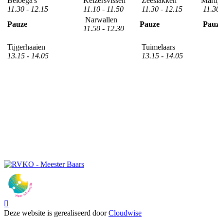
Beloega's
Keizersvissen
Zeeslakken
Marli
11.30 - 12.15
11.10 - 11.50
11.30 - 12.15
11.30
Narwallen
Pauze
Pauze
Pau
11.50 - 12.30
Tijgerhaaien
Tuimelaars
13.15 - 14.05
13.15 - 14.05

Deze website is gerealiseerd door
Cloudwise